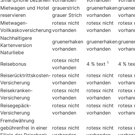
Mietwagen und Hotel
grauerstrich
gruenerhaken
gruene
reservieren
grauer Strich
vorhanden
vorhan
Mietwagen-
rotesx
nicht
rotesx
nicht
rotesx
Vollkaskoversicherung
vorhanden
vorhanden
vorhan
Nachhaltigere
gruenerhaken
gruenerhaken
gruene
Kartenversion
vorhanden
vorhanden
vorhan
Naturliebe
rotesx
nicht
1
Reisebonus
4 %
text
4 %
tex
vorhanden
Reiserücktrittskosten-
rotesx
nicht
rotesx
nicht
rotesx
Versicherung
vorhanden
vorhanden
vorhan
Reisekranken-
rotesx
nicht
rotesx
nicht
rotesx
Versicherung
vorhanden
vorhanden
vorhan
Reisegepäck-
rotesx
nicht
rotesx
nicht
rotesx
Versicherung
vorhanden
vorhanden
vorhan
Fremdwährung
gebührenfrei in einer
rotesx
nicht
rotesx
nicht
rotesx
Filiale der Reisebank
vorhanden
vorhanden
vorhan