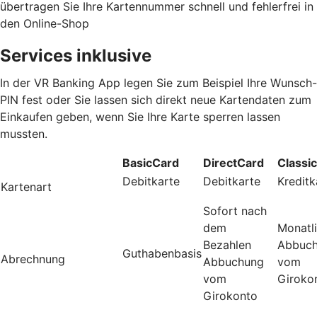
übertragen Sie Ihre Kartennummer schnell und fehlerfrei in
den Online-Shop
Services inklusive
In der VR Banking App legen Sie zum Beispiel Ihre Wunsch-
PIN fest oder Sie lassen sich direkt neue Kartendaten zum
Einkaufen geben, wenn Sie Ihre Karte sperren lassen
mussten.
BasicCard
DirectCard
Classi
Debitkarte
Debitkarte
Kreditk
Kartenart
Sofort nach
dem
Monatl
Bezahlen
Abbuc
Guthabenbasis
Abrechnung
Abbuchung
vom
vom
Giroko
Girokonto