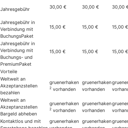
30,00 €
30,00 €
30,00 
Jahresgebühr
Jahresgebühr in
15,00 €
15,00 €
15,00 
Verbindung mit
BuchungsPaket
Jahresgebühr in
Verbindung mit
15,00 €
15,00 €
15,00 
Buchungs- und
PremiumPaket
Vorteile
Weltweit an
gruenerhaken
gruenerhaken
gruene
Akzeptanzstellen
2
vorhanden
vorhanden
vorhan
bezahlen
Weltweit an
gruenerhaken
gruenerhaken
gruene
Akzeptanzstellen
2
vorhanden
vorhanden
vorhan
Bargeld abheben
Kontaktlos und mit
gruenerhaken
gruenerhaken
gruene
Smartphone bezahlen
vorhanden
vorhanden
vorhan