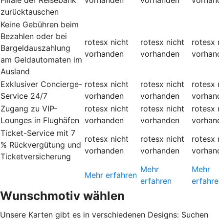
zurücktauschen
Keine Gebühren beim
Bezahlen oder bei
rotesx
nicht
rotesx
nicht
rotesx
Bargeldauszahlung
vorhanden
vorhanden
vorhan
am Geldautomaten im
Ausland
Exklusiver Concierge-
rotesx
nicht
rotesx
nicht
rotesx
Service 24/7
vorhanden
vorhanden
vorhan
Zugang zu VIP-
rotesx
nicht
rotesx
nicht
rotesx
Lounges in Flughäfen
vorhanden
vorhanden
vorhan
Ticket-Service mit 7
rotesx
nicht
rotesx
nicht
rotesx
% Rückvergütung und
vorhanden
vorhanden
vorhan
Ticketversicherung
Mehr
Mehr
Mehr erfahren
erfahren
erfahre
Wunschmotiv wählen
Unsere Karten gibt es in verschiedenen Designs: Suchen