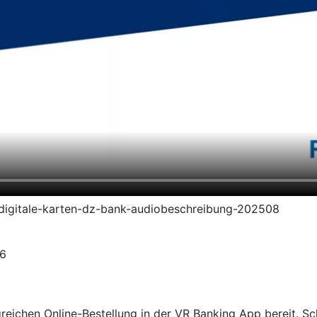
en-digitale-karten-dz-bank-audiobeschreibung-202508
26
olgreichen Online-Bestellung in der VR Banking App bereit. S