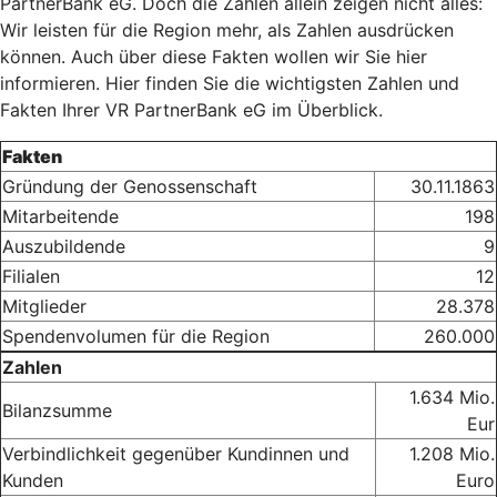
PartnerBank eG. Doch die Zahlen allein zeigen nicht alles:
Wir leisten für die Region mehr, als Zahlen ausdrücken
können. Auch über diese Fakten wollen wir Sie hier
informieren. Hier finden Sie die wichtigsten Zahlen und
Fakten Ihrer VR PartnerBank eG im Überblick.
Fakten
Gründung der Genossenschaft
30.11.1863
Mitarbeitende
198
Auszubildende
9
Filialen
12
Mitglieder
28.378
Spendenvolumen für die Region
260.000
Zahlen
1.634 Mio.
Bilanzsumme
Eur
Verbindlichkeit gegenüber Kundinnen und
1.208 Mio.
Kunden
Euro