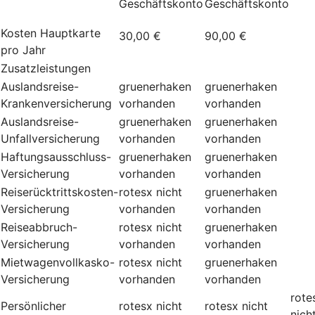
Geschäftskonto
Geschäftskonto
Kosten Hauptkarte
30,00 €
90,00 €
pro Jahr
Zusatzleistungen
Auslandsreise-
gruenerhaken
gruenerhaken
Krankenversicherung
vorhanden
vorhanden
Auslandsreise-
gruenerhaken
gruenerhaken
Unfallversicherung
vorhanden
vorhanden
Haftungsausschluss-
gruenerhaken
gruenerhaken
Versicherung
vorhanden
vorhanden
Reiserücktrittskosten-
rotesx
nicht
gruenerhaken
Versicherung
vorhanden
vorhanden
Reiseabbruch-
rotesx
nicht
gruenerhaken
Versicherung
vorhanden
vorhanden
Mietwagenvollkasko-
rotesx
nicht
gruenerhaken
Versicherung
vorhanden
vorhanden
rote
Persönlicher
rotesx
nicht
rotesx
nicht
nich