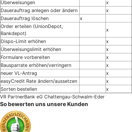
Überweisungen
x
Dauerauftrag anlegen oder ändern
x
Dauerauftrag löschen
x
Order erteilen (UnionDepot,
x
Bankdepot)
Dispo-Limit erhöhen
x
Überweisungslimit erhöhen
x
Formulare vorbereiten
x
Bausparrate erhöhen/verringern
x
neuer VL-Antrag
x
easyCredit Rate ändern/aussetzen
x
Sorten bestellen
x
VR PartnerBank eG Chattengau-Schwalm-Eder
So bewerten uns unsere Kunden