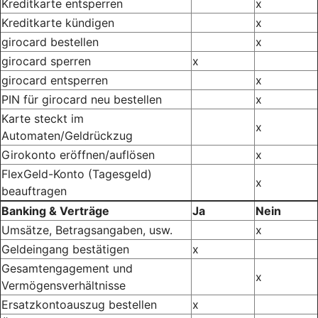
Kreditkarte entsperren
x
Kreditkarte kündigen
x
girocard bestellen
x
girocard sperren
x
girocard entsperren
x
PIN für girocard neu bestellen
x
Karte steckt im
x
Automaten/Geldrückzug
Girokonto eröffnen/auflösen
x
FlexGeld-Konto (Tagesgeld)
x
beauftragen
Banking & Verträge
Ja
Nein
Umsätze, Betragsangaben, usw.
x
Geldeingang bestätigen
x
Gesamtengagement und
x
Vermögensverhältnisse
Ersatzkontoauszug bestellen
x