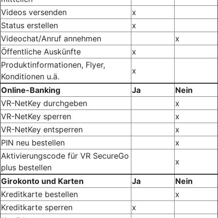
Videos versenden
x
Status erstellen
x
Videochat/Anruf annehmen
x
Öffentliche Auskünfte
x
Produktinformationen, Flyer,
x
Konditionen u.ä.
Online-Banking
Ja
Nein
VR-NetKey durchgeben
x
VR-NetKey sperren
x
VR-NetKey entsperren
x
PIN neu bestellen
x
Aktivierungscode für VR SecureGo
x
plus bestellen
Girokonto und Karten
Ja
Nein
Kreditkarte bestellen
x
Kreditkarte sperren
x