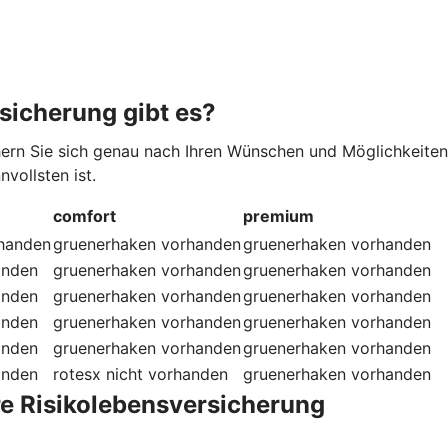
sicherung gibt es?
hern Sie sich genau nach Ihren Wünschen und Möglichkeiten
vollsten ist.
comfort
premium
handen
gruenerhaken
vorhanden
gruenerhaken
vorhanden
anden
gruenerhaken
vorhanden
gruenerhaken
vorhanden
anden
gruenerhaken
vorhanden
gruenerhaken
vorhanden
anden
gruenerhaken
vorhanden
gruenerhaken
vorhanden
anden
gruenerhaken
vorhanden
gruenerhaken
vorhanden
anden
rotesx
nicht vorhanden
gruenerhaken
vorhanden
re Risikolebensversicherung