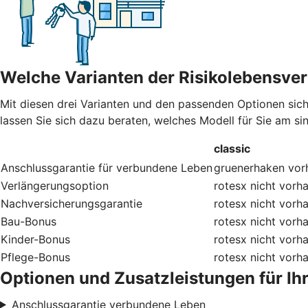
Welche Varianten der Risikolebensver
Mit diesen drei Varianten und den passenden Optionen sic
lassen Sie sich dazu beraten, welches Modell für Sie am sinn
classic
Anschlussgarantie für verbundene Leben
gruenerhaken
vor
Verlängerungsoption
rotesx
nicht vorh
Nachversicherungsgarantie
rotesx
nicht vorh
Bau-Bonus
rotesx
nicht vorh
Kinder-Bonus
rotesx
nicht vorh
Pflege-Bonus
rotesx
nicht vorh
Optionen und Zusatzleistungen für Ih
Anschlussgarantie verbundene Leben