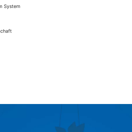
em System
schaft