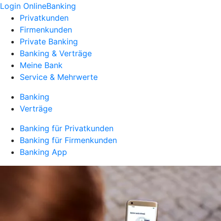
Login OnlineBanking
Privatkunden
Firmenkunden
Private Banking
Banking & Verträge
Meine Bank
Service & Mehrwerte
Banking
Verträge
Banking für Privatkunden
Banking für Firmenkunden
Banking App